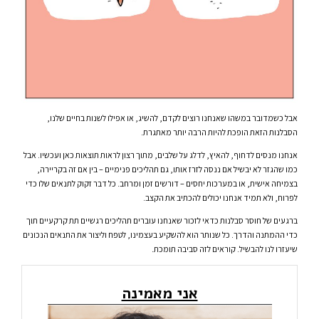
אבל כשמדובר במשהו שאנחנו רוצים לקדם, להשיג, או אפילו לשנות בחיים שלנו,
הסבלנות הזאת הופכת להיות הרבה יותר מאתגרת.
אנחנו מנסים לדחוף, להאיץ, לדלג על שלבים, מתוך רצון לראות תוצאות כאן ועכשיו. אבל
כמו שהגזר לא יבשיל אם ננסה לזרז אותו, גם תהליכים פנימיים – בין אם זה בקריירה,
בצמיחה אישית, או במערכות יחסים – דורשים זמן ומרחב. כל דבר זקוק לתנאים שלו כדי
לפרוח, ולא תמיד אנחנו יכולים להכתיב את הקצב.
ברגעים של חוסר סבלנות כדאי לזכור שאנחנו עוברים תהליכים רגשיים תת קרקעיים תוך
כדי ההמתנה והדרך. כל שנותר הוא להשקיע בעצמינו, לטפח וליצור את התנאים הנכונים
שיעזרו לנו להבשיל. קוראים לזה סביבה תומכת.
אני מאמינה