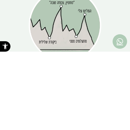
פתח סרגל נגישות
מדד ניירות הערך העצמי
אוקטובר 9, 2024
הבהרה מרשות ההון האנושי: גם אם היה לך יום מחורבן, השווי האמיתי
שלך לא השתנה. היית נכס אתמול, כך גם
קרא עוד