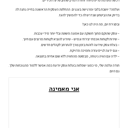
רכשה מעלמה פריט מיוחד וחזרה למרק שהתבשל על הכיריים.
ועלמה? יושבת בלובי ומרגישה בעננים. ההחלטה העסקית הראשונה בחייה נתנה לה
בדיוק את הביטחון שנדרש לה כדי להמשיך להעז.
ובסגירת יום, מה היה לנו כאן?
– עסק שהוקם מתוך תשוקה עם אמונה פשוטה ובלי יותר מידי עכבות.
– שירות לקוחות אכפתי יצירתי וגמיש – שיודע להוציא לקוחות מרוצים עם חיוך.
– בעלת עסק שידעה לזהות בזמן צורך להתרחב לקהלים חדשים.
– וגם ידעה לגייס עזרה ותמיכה מדויקת.
– ילדה עם הוויה נינוחה, מבסוטה מהחוויה ללא שום אחיזה בתוצאה.
תודה עלמה שלי, מי כמוני שמלווה בעלות עסק יודעת כמה אפשר ללמוד מהנוכחות שלך.
גם היום.
אני מאמינה