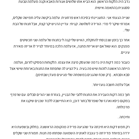
נדב היה הלקוח הראשון. הוא הביא אתו שלושים אגורות מאבא וקנה מעלמה טבעת
ססגונית בהתאמה אישית.
שנייה הגעתי אני. התעניינתי בסיכת ראש פרחונית. עלמה ביקשה עליה חמישה שקלים,
אמרתי שיקר לי מדי. הורידה לשלושה. קניתי. עדיין הרגיש יקר קצת, אבל חנות של הבת
שלי..
אחר כך בזמן שנכנסתי להתקלח, האיש שלי קנה לי בחנות של עלמה שני תכשיטים
מפנקים. הוא שאל אם יש אריזת מתנה, אז עלמה הלכה במיוחד לצייר לו אריזה מאירת
עיניים.
כעבור כמה דקות היה נדמה שהעסק מיצה את עצמו. הלקוחות הפסיקו לזרום, ועלמה
הייתה הראשונה לזהות שיש פה בעיה. גיל הציע לה שתפתח את החנות בארוחת שישי אצל
סבא וסבתא.. (רק שכח שהגנים במשפחה שלי מגיעים מעדן שבתימן).
אבל עלמה חשבה נועז יותר.
תוך כמה דקות העבירה את החנות ללובי של הבניין, בעזרת שני הורים סבלים. עם שרפרף
במקום כיסא וארגז של שופרסל בתור דוכן, היא התיישבה ללכוד שכנים שיקנו את
מרכולתה.
וחיכתה..
רק חמש דקות היא חיכתה עד שהגיעה פרידה מהקומה הראשונה. בחלוק ובשפעת היא
ירדה במיוחד מדירתה כי גונבה לאוזניה השמועה שפתחו פה חנות. תמורת שני שקלים