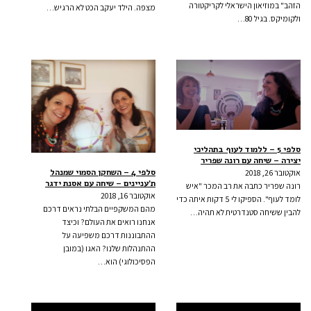
הזהב" במוזיאון הישראלי לקריקטורה
מצפה. הילד יעקב הכט לא הרגיש…
ולקומיקס. בגיל 80…
סלפי 5 – ללמוד לעוף בתהליכי
יצירה – שיחה עם רונה שפריר
סלפי 4 – השחקן הסמוי שמנהל
אוקטובר 26, 2018
ת’עניינים – שיחה עם אסנת ידגר
רונה שפריר כתבה את רב המכר "איש
אוקטובר 16, 2018
לומד לעוף". הספיקו לי 5 דקות איתה כדי
מהם המשקפיים הבלתי נראים דרכם
להבין ששיחה סטנדרטית לא תהיה…
אנחנו רואים את העולם? וכיצד
ההתבוננות דרכם משפיעה על
ההתנהלות שלנו? האגו (במובן
הפסיכולוגי) הוא…