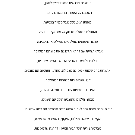
חוששים ונרגשים הגענו אלייך לסלון,
נשכבנו על הספה, התמסרנו לדמיון,
ומאותו רגע, נשבנו בקסמייך בכניעה,
והתחלנו במסלול מרתק אל מעמקי התודעה.
פגשנו טיפוסים שתלטניים שמילאו את הסביבה
אבל את היית שם להראות לנו גם את כוונתם המיטיבה.
בכל פיתול וצעד בשבילי הנפש – הציצו שדונים,
ואת נתת בהם שמות – אמונה מגבילה, פחד… ופתאום הם מובנים.
דגנו מטאפורות בנהרות המחשבה,
ושינינו פרשנויות עם הרבה חמלה ואהבה,
מצאנו חלקים שהוצנעו היטב עם השנים,
וביד מיומנת עזרת להם לעבור אינטגרציה מרפאת עם כמה שדונים…
הקשבה, שאלת שאלות, שיקוף, נשמע ממש פשוט,
אבל את נורית העלית את האימון לדרגה של אמנות.