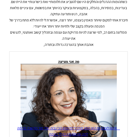
כשתהומות ההרגלים והחלקים היו שם להטביע את חלומותיי ואת כישרונותיי את היית שם.
בעדינות, במסירות, בהכלה, במקצועיות ובעיקר בהיותך את בפשטות, עם עיניים מלאות
אהבה, רגש ותודעה עתיקה.
חיברת אותי למקום שיותר מאמין בעצמו, יותר רוצה, אפשרת לי להיות ללא מתח בדרך של
הפנמה ופעולה בקצב שלי ולחיות יותר ויותר את ייעודי.
ממליצה בחום רב, למי שרוצה להיות מדויקת עם עצמה ובתהליך קשוב ואותנטי, להגשים
את יעודה.
אוהבת אותך בהערכה גדולה ובתודה,
מה אני מציעה
אימון לעצמיות הוא מסע מודרך למימוש הכי גבוה שלך תוך הקשבה פנימה
למה שמתאים ונכון לך באמת