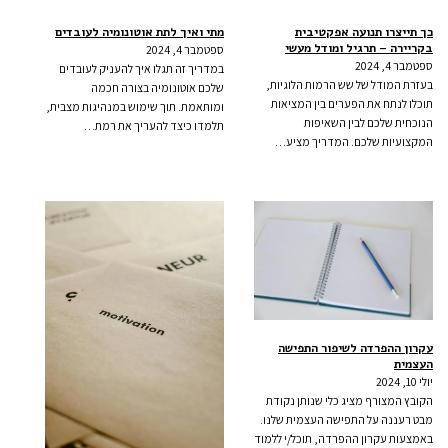
כך תייצרו תנועה אפקטיבית
מתי ואיך לתת אוטונומיה לעובדים
בקריירה – תרגיל ומודל מעשי
ספטמבר 4, 2024
ספטמבר 4, 2024
במדריך זה תגלו איך להעניק לעובדים
בעזרת המודל של שש הרמות הלוגיות,
שלכם אוטונומיה בצורה חכמה
תוכלו לנתח את הפערים בין המציאות
ומותאמת. תוך שימוש במנהיגות מצבית,
הנוכחית שלכם לבין השאיפות
תלמדו כיצד להעריך את רמת…
המקצועיות שלכם. המדריך מציע…
עקרון ההפרדה לשיפור התפישה
העצמית
יולי 10, 2024
הקובץ המצורף מציג כלי שנותן נקודת
מבט רעננה על התפישה העצמית שלנו.
באמצעות עקרון ההפרדה, תוכל/י ללמוד